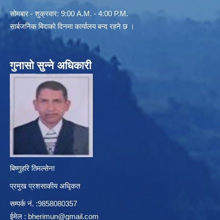
सोमबार - शुक्रवार: 9:00 A.M. - 4:00 P.M.
सार्बजनिक बिदाको दिनमा कार्यालय बन्द रहने छ ।
गुनासो सुन्ने अधिकारी
बिष्णुहरि तिमल्सेना
प्रमुख प्रशसाकीय अधिृकत
सम्पर्क न‌ं. :9858080357
ईमेल :
bherimun@gmail.com