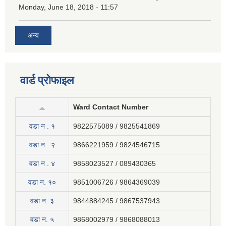
Monday, June 18, 2018 - 11:57
अन्य
वार्ड प्रोफाइल
Ward Contact Number
वडा न . १
9822575089 / 9825541869
वडा न . २
9866221959 / 9824546715
वडा न . ४
9858023527 / 089430365
वडा न. १०
9851006726 / 9864369039
वडा न. ३
9844884245 / 9867537943
वडा न. ५
9868002979 / 9868088013