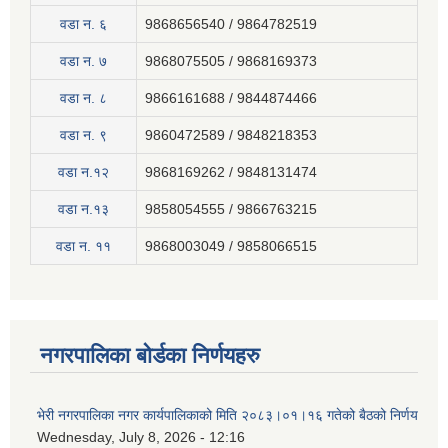
वडा न. ६
9868656540 / 9864782519
वडा न. ७
9868075505 / 9868169373
वडा न. ८
9866161688 / 9844874466
वडा न. ९
9860472589 / 9848218353
वडा न.१२
9868169262 / 9848131474
वडा न.१३
9858054555 / 9866763215
वडा न‍. ११
9868003049 / 9858066515
नगरपालिका बोर्डका निर्णयहरु
भेरी नगरपालिका नगर कार्यपालिकाको मिति २०८३।०१।१६ गतेको बैठको निर्णय
Wednesday, July 8, 2026 - 12:16