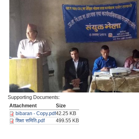
Supporting Documents:
Attachment
Size
bibaran - Copy.pdf
42.25 KB
शिक्षा समिति.pdf
499.55 KB