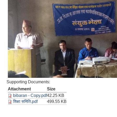
Supporting Documents:
Attachment
Size
bibaran - Copy.pdf
42.25 KB
शिक्षा समिति.pdf
499.55 KB