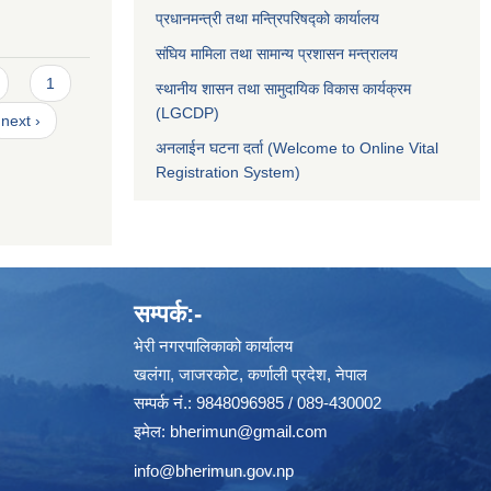
प्रधानमन्त्री तथा मन्त्रिपरिषद्को कार्यालय
संघिय मामिला तथा सामान्य प्रशासन मन्त्रालय
1
स्थानीय शासन तथा सामुदायिक विकास कार्यक्रम
(LGCDP)
next ›
अनलाईन घटना दर्ता (Welcome to Online Vital
Registration System)
सम्पर्क:-
भेरी नगरपालिकाको कार्यालय
खलंगा, जाजरकोट, कर्णाली प्रदेश, नेपाल
सम्पर्क नं.: 9848096985 / 089-430002
इमेल:
bherimun@gmail.com
info@bherimun.gov.np