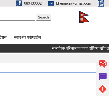
089430002
bherimun@gmail.com
Search form
Search
र्देशन
स्वास्थ्य प्रोफाईल
सामाजिक परिचालक पदको संक्षिप्त सूचि तथा लिखि