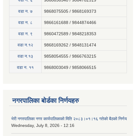
वडा न. ६
9868656540 / 9864782519
वडा न. ७
9868075505 / 9868169373
वडा न. ८
9866161688 / 9844874466
वडा न. ९
9860472589 / 9848218353
वडा न.१२
9868169262 / 9848131474
वडा न.१३
9858054555 / 9866763215
वडा न‍. ११
9868003049 / 9858066515
नगरपालिका बोर्डका निर्णयहरु
भेरी नगरपालिका नगर कार्यपालिकाको मिति २०८३।०१।१६ गतेको बैठको निर्णय
Wednesday, July 8, 2026 - 12:16