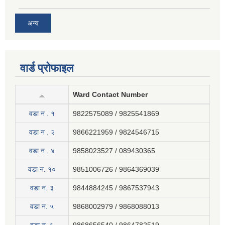
अन्य
वार्ड प्रोफाइल
Ward Contact Number
वडा न . १
9822575089 / 9825541869
वडा न . २
9866221959 / 9824546715
वडा न . ४
9858023527 / 089430365
वडा न. १०
9851006726 / 9864369039
वडा न. ३
9844884245 / 9867537943
वडा न. ५
9868002979 / 9868088013