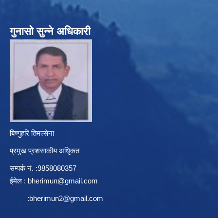
गुनासो सुन्ने अधिकारी
बिष्णुहरि तिमल्सेना
प्रमुख प्रशसाकीय अधिृकत
सम्पर्क न‌ं. :9858080357
ईमेल :
bherimun@gmail.com
:
bherimun2@gmail.com