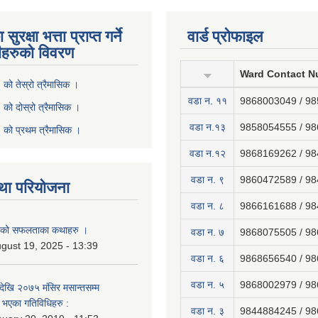
ुरक्षा भत्ता प्राप्त गर्ने
वार्ड प्रोफाइल
ीहरुको विवरण
Ward Contact N
ो तेस्रो त्रैमासिक ।
वडा न‍. ११
9868003049 / 9
ो दोस्रो त्रैमासिक ।
वडा न.१३
9858054555 / 9
को प्रथम त्रैमासिक ।
वडा न.१२
9868169262 / 9
वडा न. ९
9860472589 / 9
था परियोजना
वडा न. ८
9866161688 / 9
नाको सफलताका कथाहरु ।
वडा न. ७
9868075505 / 9
gust 19, 2025 - 13:39
वडा न. ६
9868656540 / 9
वडा न. ५
9868002979 / 9
ेखि २०७५ मंसिर मसान्तसम्म
भएका गतिविधिहरु :
वडा न. ३
9844884245 / 9