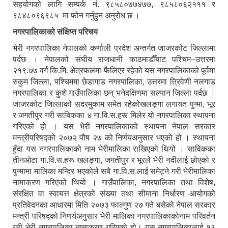
सहयोगको लागि सम्पर्क नं. ९८५८०७७४७७, ९८५८०६२१११ र
९८४८०९६९८५ मा फोन गर्नुहुन अनुरोध छ ।
नगरपालिकाको संक्षिप्त परिचय
भेरी नगरपालिका नेपालको कर्णाली प्रदेश अन्तर्गत जाजरकोट जिल्लामा
पर्दछ । नेपालको संघीय राजधानी काठमाडौँबाट पश्चिम–उत्तरमा
२१९.७७ वर्ग कि.मि. क्षेत्रफलमा फैलिएर रहेको यस नगरपालिकाको पूर्वमा
रुकुम जिल्ला, पश्चिममा छेडागाड नगरपालिका, उत्तरमा त्रिवेणी नलगाड
नगरपालिका र कुशे गाउँपालिका छन् भनेदक्षिणमा सल्यान जिल्ला पर्दछ ।
जाजरकोट जिल्लाको सदरमुकाम समेत रहेकोखलङ्गा लगायत पुन्मा, भूर
र जगतीपुर गरी साबिकका ४ गा.वि.स.हरू मिलेर यो नगरपालिका स्थापना
गरिएको हो । यस भेरी नगरपालिकाको स्थापना नेपाल सरकार
मन्त्रीपरिषद्को २०७२ पौष २७ को निर्णयअनुसार भएको हो । स्थापना
हुँदा यस नगरपालिकाको नाम भेरीमालिका राखिएको थियो । साविकका
तीनओटा गा.वि.स.हरू खलङ्गा, जगतीपुर र भूरले भेरी नदीलाई छोएको र
पुन्मामा मालिका मन्दिर भएकोले सबै गा.वि.स.लाई समेट्ने गरी भेरीमालिका
नामाकरण गरिएको थियो । गाउँपालिका, नगरपालिका तथा विशेष,
संरक्षित वा स्वायत्त क्षेत्रको संख्या तथा सीमाना निर्धारण आयोगको
प्रतिवेदनका आधारमा मिति २०७३ फाल्गुण २७ गते बसेको नेपाल सरकार
मन्त्री परिषद्को निणर्यअनुसार भेरी मालिका नगरपालिकाकोनाम परिवर्तन
गरी भेरी नगरपालिका नामाकरण गरिएको हो। यस नगरपालिकालाई १३