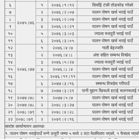
६
१
२०७६।१।१२
सिचाँई टंकी तोडफोड गरेको
७
२
२०७६।२।०७
पालन पोषण खर्च भराई पाउँ
८
३
२०७६।२।०७
पालन पोषण खर्च भराई पाउँ
२०७५।७६
९
४
२०७६।२।२१
पालन पोषण खर्च भराई पाउँ
१०
५
२०७६।३।०३
ज्याला मजदुरी भराई पाउँ
११
६
२०७६।३।०५
पालन पोषण खर्च भराई पाउँ
१२
१
२०७६।४।७
गाली बेइज्जति
१३
२
२०७६।४।८
अंश सहित सम्बन्ध विच्छेद
१४
३
२०७६।५।२४
ज्याला मजदुरी भराई पाउँ
१५
२०७६।७७
४
२०७६।८।४
पालन पोषण खर्च भराई पाउँ
१६
५
२०७६।११।११
पालन पोषण खर्च भराई पाउँ
१७
६
२०७७।३।१६
सम्बन्ध विचछेद गरीपाउँ
१८
७
२०७७।३।२९
पानी मुहान खिचलो हटाई चलनचलाई प
१९
२०७७।७८
१
२०७७।५।७
पालन पोषण खर्च भराई पाउँ
२०
२०७७।७८
२
२०७८।३।२७
पालन पोषण खर्च भराई पाउँ
२१
२०७८।७९
१
२०७८।४।२८
पालन पोषण खर्च भराई पाउँ
२२
२०७८।७९
२
२०७९।२।१६
पालन पोषण खर्च भराई पाउँ
सारांश कार्यान्वयन अवस्थाः
१..पालन पोषण भराईपाउँ भन्ने उजुरी जम्मा ५ मध्ये २ वटा मेलमिलाप भएको, १ फैसला भएको