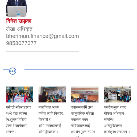
दिनेश खड्का
लेखा अधिकृत
bherimun.finance@gmail.com
9858077377
गर्भवती महिलाहरुका
बालविवाह अन्त्य
स्वास्थ्यकर्मि तथा
क्षयरोग मुक्त नगर
लागि वडा स्तरमा
गर्नका लागि किशोर,
सामुदायिक महिला
घोषणा अभियान
नि:शुल्क भिडियो
किशोरी र
स्वास्थ्य स्वयं
सम्बन्धि
एक्स-रे कार्यक्रम
अभिभावकहरुलाई
सेविकाहरूलाई
अभिमुखिकरण
सम्पन्न।
अभिमुखिकरण।
क्षयरोग मुक्त नेपाल
कार्यक्रम संचालन ।