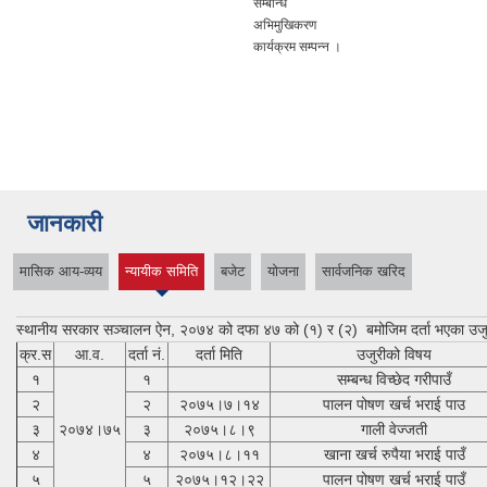
सम्बन्धि
अभिमुखिकरण
कार्यक्रम सम्पन्न ।
जानकारी
मासिक आय-व्यय
न्यायीक समिति
बजेट
योजना
सार्वजनिक खरिद
(active tab)
स्थानीय सरकार सञ्चालन ऐन, २०७४ को दफा ४७ को (१) र (२) बमोजिम दर्ता भएका उज
क्र.स
आ.व.
दर्ता नं.
दर्ता मिति
उजुरीको विषय
१
१
सम्बन्ध विच्छेद गरीपाउँ
२
२
२०७५।७।१४
पालन पोषण खर्च भराई पाउ
३
२०७४।७५
३
२०७५।८।९
गाली वेज्जती
४
४
२०७५।८।११
खाना खर्च रुपैया भराई पाउँ
५
५
२०७५।१२।२२
पालन पोषण खर्च भराई पाउँ