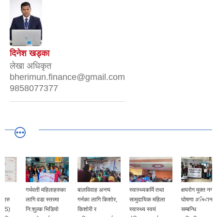
दिनेश खड्का
लेखा अधिकृत
bherimun.finance@gmail.com
9858077377
गर्भवती महिलाहरुका
बालविवाह अन्त्य
स्वास्थ्यकर्मि तथा
क्षयरोग मुक्त नगर
लागि वडा स्तरमा
गर्नका लागि किशोर,
सामुदायिक महिला
घोषणा अभियान
नि:शुल्क भिडियो
किशोरी र
स्वास्थ्य स्वयं
सम्बन्धि