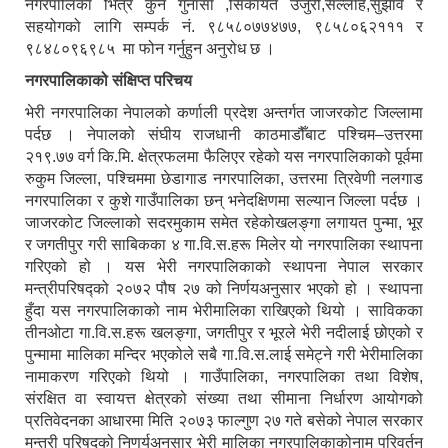
नगरपालिका भित्र कुनै गुनासा ,सिकायत उजुरी,सल्लाह,सुझाव र
सहयोगको लागि सम्पर्क नं. ९८५८०७७४७७, ९८५८०६२१११ र
९८४८०९६९८५ मा फोन गर्नुहुन अनुरोध छ ।
नगरपालिकाको संक्षिप्त परिचय
भेरी नगरपालिका नेपालको कर्णाली प्रदेश अन्तर्गत जाजरकोट जिल्लामा
पर्दछ । नेपालको संघीय राजधानी काठमाडौँबाट पश्चिम–उत्तरमा
२१९.७७ वर्ग कि.मि. क्षेत्रफलमा फैलिएर रहेको यस नगरपालिकाको पूर्वमा
रुकुम जिल्ला, पश्चिममा छेडागाड नगरपालिका, उत्तरमा त्रिवेणी नलगाड
नगरपालिका र कुशे गाउँपालिका छन् भनेदक्षिणमा सल्यान जिल्ला पर्दछ ।
जाजरकोट जिल्लाको सदरमुकाम समेत रहेकोखलङ्गा लगायत पुन्मा, भूर
र जगतीपुर गरी साबिकका ४ गा.वि.स.हरू मिलेर यो नगरपालिका स्थापना
गरिएको हो । यस भेरी नगरपालिकाको स्थापना नेपाल सरकार
मन्त्रीपरिषद्को २०७२ पौष २७ को निर्णयअनुसार भएको हो । स्थापना
हुँदा यस नगरपालिकाको नाम भेरीमालिका राखिएको थियो । साविकका
तीनओटा गा.वि.स.हरू खलङ्गा, जगतीपुर र भूरले भेरी नदीलाई छोएको र
पुन्मामा मालिका मन्दिर भएकोले सबै गा.वि.स.लाई समेट्ने गरी भेरीमालिका
नामाकरण गरिएको थियो । गाउँपालिका, नगरपालिका तथा विशेष,
संरक्षित वा स्वायत्त क्षेत्रको संख्या तथा सीमाना निर्धारण आयोगको
प्रतिवेदनका आधारमा मिति २०७३ फाल्गुण २७ गते बसेको नेपाल सरकार
मन्त्री परिषद्को निणर्यअनुसार भेरी मालिका नगरपालिकाकोनाम परिवर्तन