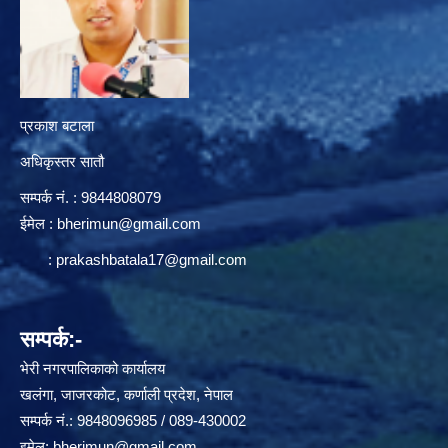
प्रकाश बटाला
अधिकृस्तर सातौ
सम्पर्क न‌ं. : 9844808079
ईमेल :
bherimun@gmail.com
:
prakashbatala17@gmail.com
सम्पर्क:-
भेरी नगरपालिकाको कार्यालय
खलंगा, जाजरकोट, कर्णाली प्रदेश, नेपाल
सम्पर्क नं.: 9848096985 / 089-430002
इमेल:
bherimun@gmail.com