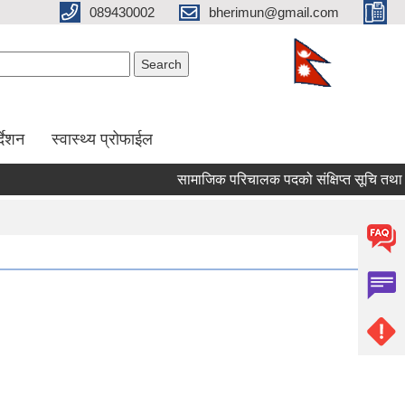
089430002
bherimun@gmail.com
Search form
Search
र्देशन
स्वास्थ्य प्रोफाईल
सामाजिक परिचालक पदको संक्षिप्त सूचि तथा लिखित 