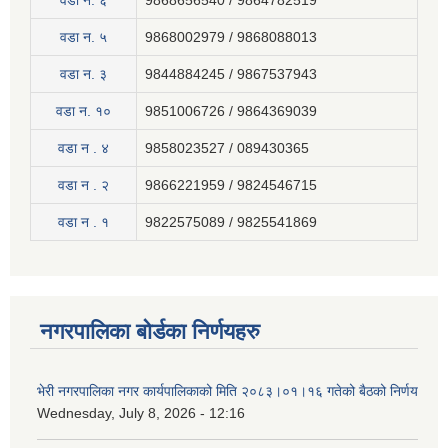
वडा न. ६
9868656540 / 9864782519
वडा न. ५
9868002979 / 9868088013
वडा न. ३
9844884245 / 9867537943
वडा न. १०
9851006726 / 9864369039
वडा न . ४
9858023527 / 089430365
वडा न . २
9866221959 / 9824546715
वडा न . १
9822575089 / 9825541869
नगरपालिका बोर्डका निर्णयहरु
भेरी नगरपालिका नगर कार्यपालिकाको मिति २०८३।०१।१६ गतेको बैठको निर्णय
Wednesday, July 8, 2026 - 12:16