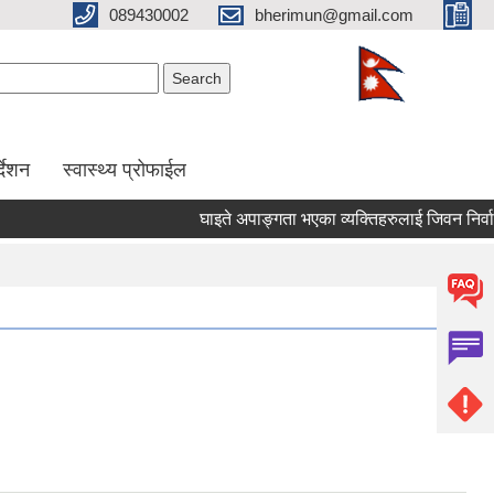
089430002
bherimun@gmail.com
Search form
Search
र्देशन
स्वास्थ्य प्रोफाईल
घाइते अपाङ्गता भएका व्यक्तिहरुलाई जिवन निर्वाह भत्ता प