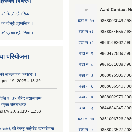
ीहरुको विवरण
Ward Contact N
ो तेस्रो त्रैमासिक ।
वडा न‍. ११
9868003049 / 9
ो दोस्रो त्रैमासिक ।
वडा न.१३
9858054555 / 9
को प्रथम त्रैमासिक ।
वडा न.१२
9868169262 / 9
वडा न. ९
9860472589 / 9
था परियोजना
वडा न. ८
9866161688 / 9
नाको सफलताका कथाहरु ।
वडा न. ७
9868075505 / 9
gust 19, 2025 - 13:39
वडा न. ६
9868656540 / 9
वडा न. ५
9868002979 / 9
ेखि २०७५ मंसिर मसान्तसम्म
भएका गतिविधिहरु :
वडा न. ३
9844884245 / 9
uary 20, 2019 - 11:53
वडा न. १०
9851006726 / 9
७५०७६ को बेरुजु फर्छ्योट कार्ययोजना
वडा न . ४
9858023527 / 0