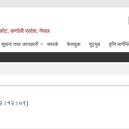
ोट, कर्णाली प्रदेश, नेपाल
सूचना तथा जानकारी
सम्पर्क
फेसबुक
युट्युब
वृत्ति मार्गनि
०८२।१२।०९)
(२०८२।१२।०९)