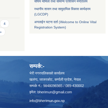
संघिय मामिला तथा सामान्य प्रशासन मन्त्रालय
स्थानीय शासन तथा सामुदायिक विकास कार्यक्रम
(LGCDP)
अनलाईन घटना दर्ता (Welcome to Online Vital
4
Registration System)
 »
सम्पर्क:-
भेरी नगरपालिकाको कार्यालय
खलंगा, जाजरकोट, कर्णाली प्रदेश, नेपाल
सम्पर्क नं.: 9848096985 / 089-430002
इमेल:
bherimun@gmail.com
info@bherimun.gov.np