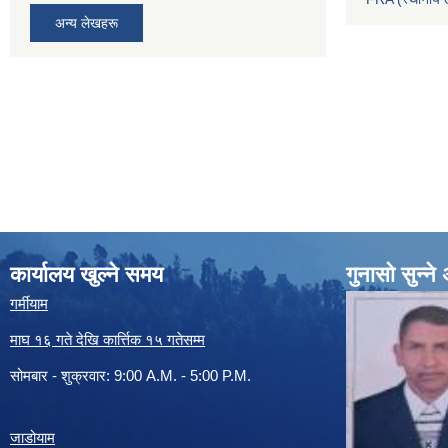
अन्य लेखहरू
कार्यालय खुल्ने समय
गुनासो सुन्न
गर्मीयाम
माघ १६ गते देखि कार्त्तिक १५ गतेसम्म
सोमबार - शुक्रवार: 9:00 A.M. - 5:00 P.M.
जाडोयाम