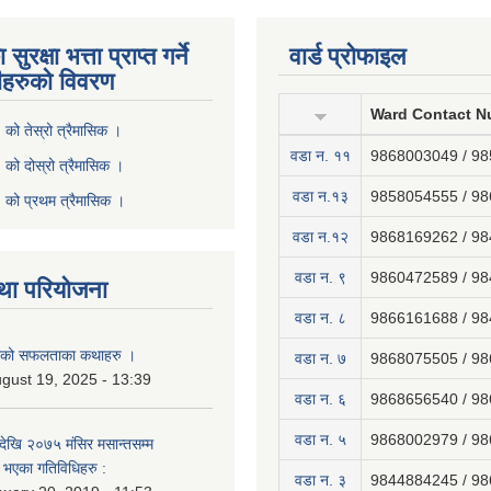
ुरक्षा भत्ता प्राप्त गर्ने
वार्ड प्रोफाइल
ीहरुको विवरण
Ward Contact N
ो तेस्रो त्रैमासिक ।
वडा न‍. ११
9868003049 / 9
ो दोस्रो त्रैमासिक ।
वडा न.१३
9858054555 / 9
को प्रथम त्रैमासिक ।
वडा न.१२
9868169262 / 9
वडा न. ९
9860472589 / 9
था परियोजना
वडा न. ८
9866161688 / 9
नाको सफलताका कथाहरु ।
वडा न. ७
9868075505 / 9
gust 19, 2025 - 13:39
वडा न. ६
9868656540 / 9
वडा न. ५
9868002979 / 9
ेखि २०७५ मंसिर मसान्तसम्म
भएका गतिविधिहरु :
वडा न. ३
9844884245 / 9