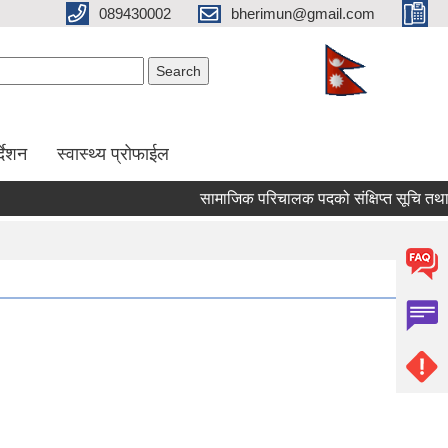
089430002
bherimun@gmail.com
Search form
Search
र्देशन
स्वास्थ्य प्रोफाईल
सामाजिक परिचालक पदको संक्षिप्त सूचि तथा लिखित 