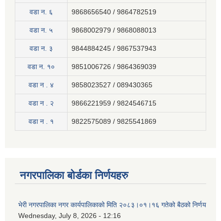
वडा न. ६
9868656540 / 9864782519
वडा न. ५
9868002979 / 9868088013
वडा न. ३
9844884245 / 9867537943
वडा न. १०
9851006726 / 9864369039
वडा न . ४
9858023527 / 089430365
वडा न . २
9866221959 / 9824546715
वडा न . १
9822575089 / 9825541869
नगरपालिका बोर्डका निर्णयहरु
भेरी नगरपालिका नगर कार्यपालिकाको मिति २०८३।०१।१६ गतेको बैठको निर्णय
Wednesday, July 8, 2026 - 12:16