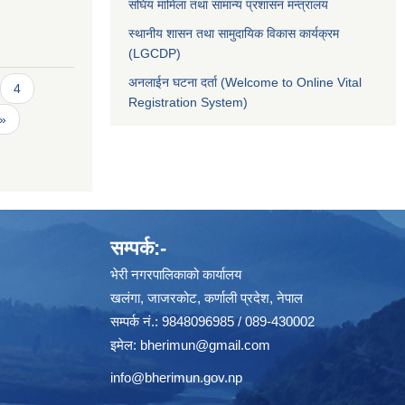
संघिय मामिला तथा सामान्य प्रशासन मन्त्रालय
स्थानीय शासन तथा सामुदायिक विकास कार्यक्रम
(LGCDP)
अनलाईन घटना दर्ता (Welcome to Online Vital
4
Registration System)
 »
सम्पर्क:-
भेरी नगरपालिकाको कार्यालय
खलंगा, जाजरकोट, कर्णाली प्रदेश, नेपाल
सम्पर्क नं.: 9848096985 / 089-430002
इमेल:
bherimun@gmail.com
info@bherimun.gov.np