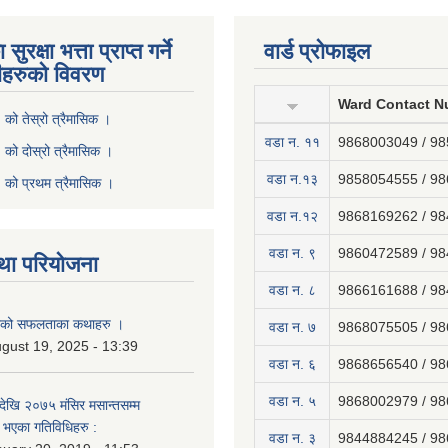
ुरक्षा भत्ता प्राप्त गर्ने
वार्ड प्रोफाइल
ीहरुको विवरण
Ward Contact N
ो तेस्रो त्रैमासिक ।
वडा न‍. ११
9868003049 / 9
ो दोस्रो त्रैमासिक ।
वडा न.१३
9858054555 / 9
को प्रथम त्रैमासिक ।
वडा न.१२
9868169262 / 9
वडा न. ९
9860472589 / 9
था परियोजना
वडा न. ८
9866161688 / 9
नाको सफलताका कथाहरु ।
वडा न. ७
9868075505 / 9
gust 19, 2025 - 13:39
वडा न. ६
9868656540 / 9
वडा न. ५
9868002979 / 9
ेखि २०७५ मंसिर मसान्तसम्म
भएका गतिविधिहरु :
वडा न. ३
9844884245 / 9