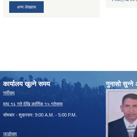
अन्य लेखहरू
कार्यालय खुल्ने समय
गुनासो सुन्न
गर्मीयाम
माघ १६ गते देखि कार्त्तिक १५ गतेसम्म
सोमबार - शुक्रवार: 9:00 A.M. - 5:00 P.M.
जाडोयाम