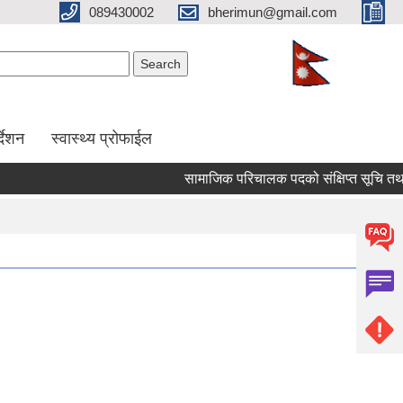
089430002
bherimun@gmail.com
Search form
Search
र्देशन
स्वास्थ्य प्रोफाईल
सामाजिक परिचालक पदको संक्षिप्त सूचि तथा लिखित 