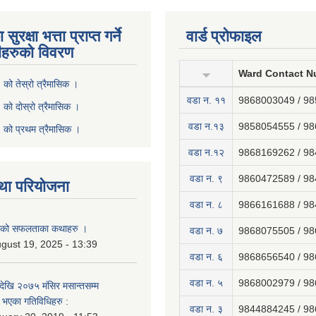
ुरक्षा भत्ता प्राप्त गर्ने
वार्ड प्रोफाइल
ीहरुको विवरण
Ward Contact N
ो तेस्रो त्रैमासिक ।
वडा न‍. ११
9868003049 / 9
ो दोस्रो त्रैमासिक ।
वडा न.१३
9858054555 / 9
को प्रथम त्रैमासिक ।
वडा न.१२
9868169262 / 9
वडा न. ९
9860472589 / 9
था परियोजना
वडा न. ८
9866161688 / 9
नाको सफलताका कथाहरु ।
वडा न. ७
9868075505 / 9
gust 19, 2025 - 13:39
वडा न. ६
9868656540 / 9
वडा न. ५
9868002979 / 9
ेखि २०७५ मंसिर मसान्तसम्म
भएका गतिविधिहरु :
वडा न. ३
9844884245 / 9