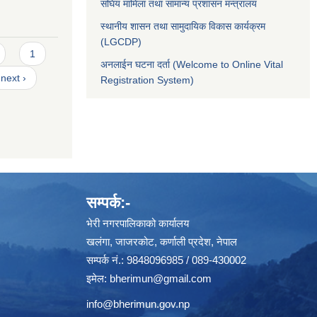
संघिय मामिला तथा सामान्य प्रशासन मन्त्रालय
स्थानीय शासन तथा सामुदायिक विकास कार्यक्रम
(LGCDP)
1
अनलाईन घटना दर्ता (Welcome to Online Vital
next ›
Registration System)
सम्पर्क:-
भेरी नगरपालिकाको कार्यालय
खलंगा, जाजरकोट, कर्णाली प्रदेश, नेपाल
सम्पर्क नं.: 9848096985 / 089-430002
इमेल:
bherimun@gmail.com
info@bherimun.gov.np