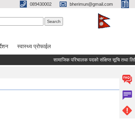
089430002
bherimun@gmail.com
Search form
Search
र्देशन
स्वास्थ्य प्रोफाईल
सामाजिक परिचालक पदको संक्षिप्त सूचि तथा लिखित परिक