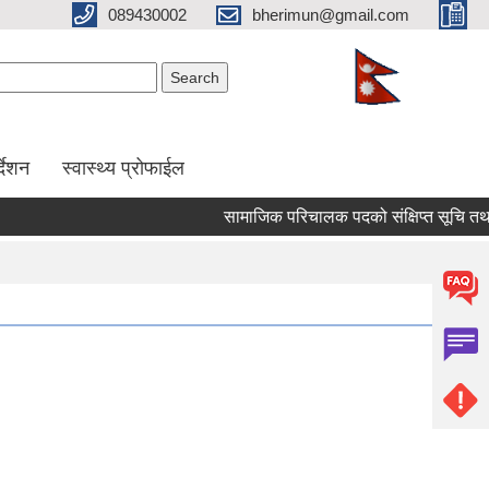
089430002
bherimun@gmail.com
Search form
Search
र्देशन
स्वास्थ्य प्रोफाईल
सामाजिक परिचालक पदको संक्षिप्त सूचि तथा लिखित