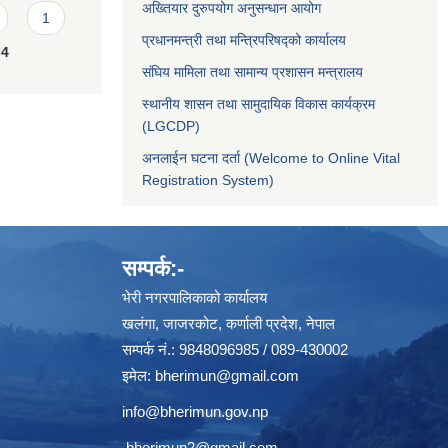
अख्तियार दुरुपयोग अनुसन्धान आयोग
1
प्रधानमन्त्री तथा मन्त्रिपरिषद्को कार्यालय
4
संघिय मामिला तथा सामान्य प्रशासन मन्त्रालय
स्थानीय शासन तथा सामुदायिक विकास कार्यक्रम
(LGCDP)
अनलाईन घटना दर्ता (Welcome to Online Vital
Registration System)
सम्पर्क:-
भेरी नगरपालिकाको कार्यालय
खलंगा, जाजरकोट, कर्णाली प्रदेश, नेपाल
सम्पर्क नं.: 9848096985 / 089-430002
इमेल:
bherimun@gmail.com
info@bherimun.gov.np
bherimun2@gmail.com