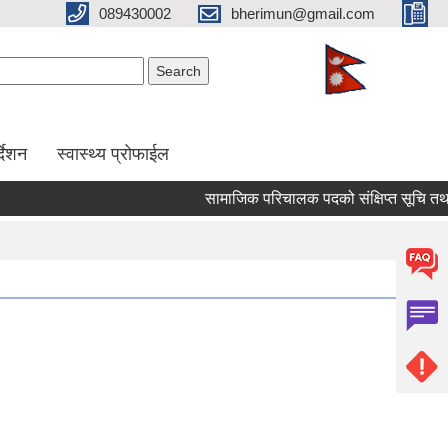
089430002
bherimun@gmail.com
Search form
Search
र्देशन
स्वास्थ्य प्रोफाईल
सामाजिक परिचालक पदको संक्षिप्त सूचि तथा लिखित