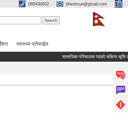
089430002
bherimun@gmail.com
Search form
Search
र्देशन
स्वास्थ्य प्रोफाईल
सामाजिक परिचालक पदको संक्षिप्त सूचि तथा लिख