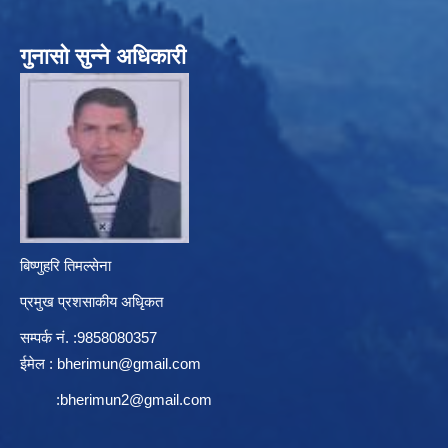
गुनासो सुन्ने अधिकारी
बिष्णुहरि तिमल्सेना
प्रमुख प्रशसाकीय अधिृकत
सम्पर्क न‌ं. :9858080357
ईमेल :
bherimun@gmail.com
:
bherimun2@gmail.com